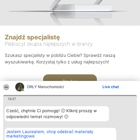
Znajdź specjalistę
Plebiscyt skupia najlepszych w branży
Szukasz specjalisty w pobliżu Ciebie? Sprawdź naszą
wyszukiwarkę. Korzystaj tylko z usług najlepszych!
Szukaj
ORŁY Nieruchomości
Live chat
13:27
Cześć, chętnie Ci pomogę! 🙂 Kliknij proszę w
odpowiedni temat rozmowy! 🙂
Organizator plebiscytu
Plebiscyt
Kontakt
Jestem Laureatem, chcę odebrać materiały
Bright Side Solutions sp. z o.
Laureaci
Kontakt
marketingowe
o. sp. k.
Lista