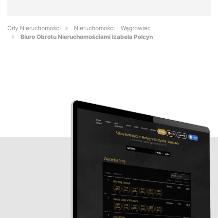
Orły Nieruchomości
Nieruchomości - Wągrowiec
Biuro Obrotu Nieruchomościami Izabela Polcyn