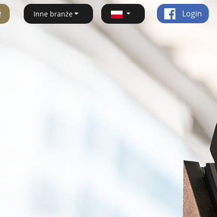
ę
Login
Inne branże