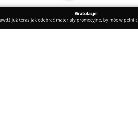
Gratulacje!
awdź już teraz jak odebrać materiały promocyjne, by móc w pełni c
DOMUS NOVA Nieruchomości
O firmie:
Domus Nova Nieruchomości
t
nieruchomości w Warszawie i w
kompleksowej obsłudze klientó
fachowców, którzy zdobyli rozle
Pokaż więcej >>
nieruchomości i charakteryzuj
zajmuje się zarówno sprzedażą
domów, działek oraz lokali uży
opłacalność przeprowadzanych 