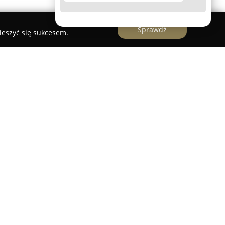
Sprawdź
ieszyć się sukcesem.
o uznane biuro działające na rynku
 okolicznych miejscowościach, skupiające się na
w. Zespół składa się z doświadczonych
głą wiedzę dzięki wieloletniej praktyce w branży
ą się profesjonalnym podejściem do pracy. Firma
, jak i wynajmem mieszkań, apartamentów,
tkowych, zapewniając bezpieczeństwo i
inwestycji.