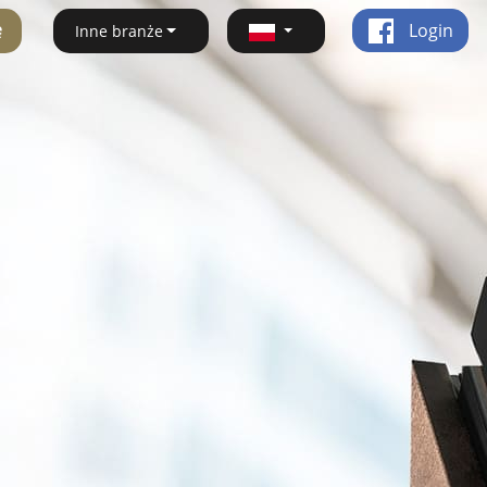
ę
Login
Inne branże