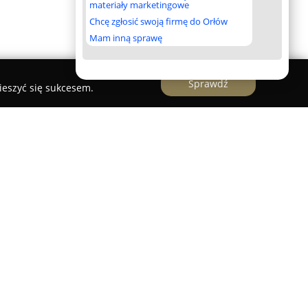
materiały marketingowe
Chcę zgłosić swoją firmę do Orłów
Mam inną sprawę
Sprawdź
ieszyć się sukcesem.
e jako jedno z wiodących biur zajmujących się
chomościami, zlokalizowane w Katowicach i
i Górnośląskiej. Zespół firmy posiada
homości od 2006 roku, oferując wsparcie
rzedaży, najmu oraz wynajmu nieruchomości.
alizmu oraz dbałość o bezpieczeństwo