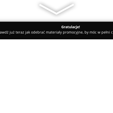
Gratulacje!
awdź już teraz jak odebrać materiały promocyjne, by móc w pełni c
EPG Nieruchomości
O firmie:
EPG Nieruchomości
funkcjonuj
pośrednictwem w obrocie nieru
aktywne na obszarze Aglomeracj
doświadczenie w branży nieruc
Pokaż więcej >>
klientom w zakresie kupna, sp
Najwyższe standardy profesjon