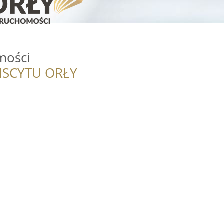
mości
ISCYTU ORŁY