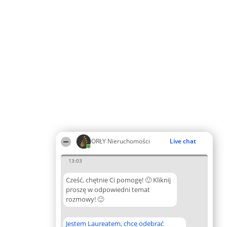
ORŁY Nieruchomości
Live chat
13:03
Cześć, chętnie Ci pomogę! 🙂 Kliknij
proszę w odpowiedni temat
rozmowy! 🙂
Jestem Laureatem, chcę odebrać