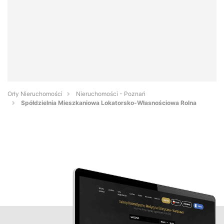
Orły Nieruchomości
Nieruchomości - Poznań
Spółdzielnia Mieszkaniowa Lokatorsko-Własnościowa Rolna