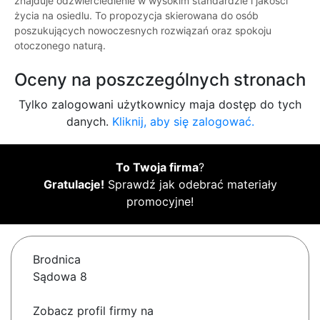
znajduje odzwierciedlenie w wysokim standardzie i jakości
życia na osiedlu. To propozycja skierowana do osób
poszukujących nowoczesnych rozwiązań oraz spokoju
otoczonego naturą.
Oceny na poszczególnych stronach
Tylko zalogowani użytkownicy maja dostęp do tych
danych.
Kliknij, aby się zalogować.
To Twoja firma
?
Gratulacje!
Sprawdź jak odebrać materiały
promocyjne!
Brodnica
Sądowa 8
Zobacz profil firmy na