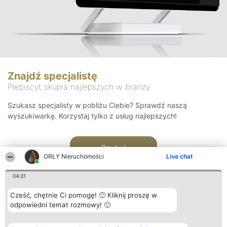
Znajdź specjalistę
Plebiscyt skupia najlepszych w branży
Szukasz specjalisty w pobliżu Ciebie? Sprawdź naszą
wyszukiwarkę. Korzystaj tylko z usług najlepszych!
Szukaj
ORŁY Nieruchomości
Live chat
04:31
Cześć, chętnie Ci pomogę! 🙂 Kliknij proszę w
odpowiedni temat rozmowy! 🙂
Organizator plebiscytu
Plebiscyt
Kontakt