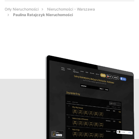
Orły Nieruchomości
Nieruchomości - Warszawa
Paulina Ratajczyk Nieruchomości