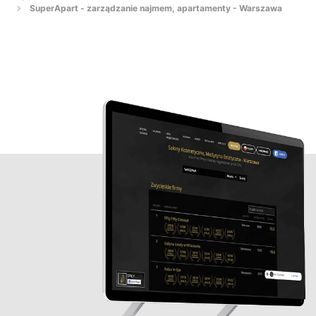
SuperApart - zarządzanie najmem, apartamenty - Warszawa