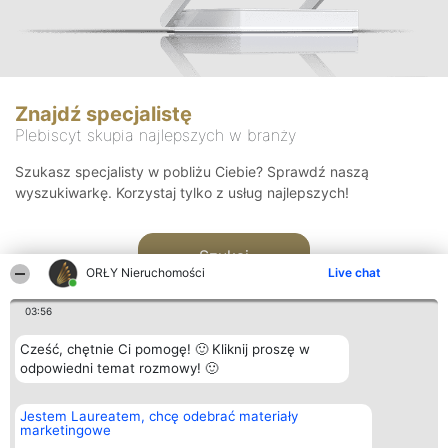
Znajdź specjalistę
Plebiscyt skupia najlepszych w branży
Szukasz specjalisty w pobliżu Ciebie? Sprawdź naszą
wyszukiwarkę. Korzystaj tylko z usług najlepszych!
Szukaj
ORŁY Nieruchomości
Live chat
03:56
Cześć, chętnie Ci pomogę! 🙂 Kliknij proszę w
odpowiedni temat rozmowy! 🙂
Organizator plebiscytu
Plebiscyt
Kontakt
Jestem Laureatem, chcę odebrać materiały
Bright Side Solutions sp. z o.
Laureaci
Kontakt
marketingowe
o. sp. k.
Lista
ul. Ruska 22
wszystkich