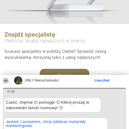
Znajdź specjalistę
Plebiscyt skupia najlepszych w branży
Szukasz specjalisty w pobliżu Ciebie? Sprawdź naszą
wyszukiwarkę. Korzystaj tylko z usług najlepszych!
Szukaj
ORŁY Nieruchomości
Live chat
21:22
Cześć, chętnie Ci pomogę! 🙂 Kliknij proszę w
odpowiedni temat rozmowy! 🙂
Organizator plebiscytu
Plebiscyt
Kontakt
Jestem Laureatem, chcę odebrać materiały
Bright Side Solutions sp. z o.
Laureaci
Kontakt
marketingowe
o. sp. k.
Lista