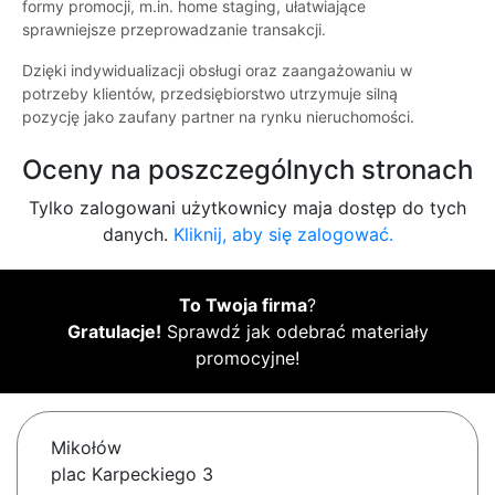
formy promocji, m.in. home staging, ułatwiające
sprawniejsze przeprowadzanie transakcji.
Dzięki indywidualizacji obsługi oraz zaangażowaniu w
potrzeby klientów, przedsiębiorstwo utrzymuje silną
pozycję jako zaufany partner na rynku nieruchomości.
Oceny na poszczególnych stronach
Tylko zalogowani użytkownicy maja dostęp do tych
danych.
Kliknij, aby się zalogować.
To Twoja firma
?
Gratulacje!
Sprawdź jak odebrać materiały
promocyjne!
Mikołów
plac Karpeckiego 3