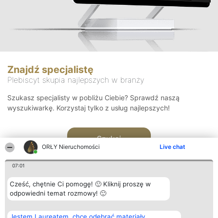
Znajdź specjalistę
Plebiscyt skupia najlepszych w branży
Szukasz specjalisty w pobliżu Ciebie? Sprawdź naszą
wyszukiwarkę. Korzystaj tylko z usług najlepszych!
Szukaj
ORŁY Nieruchomości
Live chat
07:01
Cześć, chętnie Ci pomogę! 🙂 Kliknij proszę w
odpowiedni temat rozmowy! 🙂
Organizator plebiscytu
Plebiscyt
Kontakt
Jestem Laureatem, chcę odebrać materiały
Bright Side Solutions sp. z o.
Laureaci
Kontakt