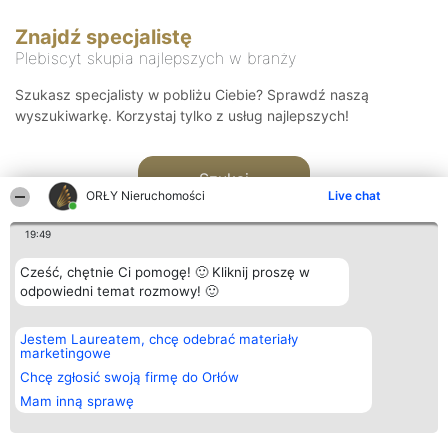
Znajdź specjalistę
Plebiscyt skupia najlepszych w branży
Szukasz specjalisty w pobliżu Ciebie? Sprawdź naszą
wyszukiwarkę. Korzystaj tylko z usług najlepszych!
Szukaj
ORŁY Nieruchomości
Live chat
19:49
Cześć, chętnie Ci pomogę! 🙂 Kliknij proszę w
odpowiedni temat rozmowy! 🙂
Organizator plebiscytu
Plebiscyt
Kontakt
Jestem Laureatem, chcę odebrać materiały
Bright Side Solutions sp. z o.
Laureaci
Kontakt
marketingowe
o. sp. k.
Lista
ul. Ruska 22
wszystkich
Chcę zgłosić swoją firmę do Orłów
Wrocław 50-079
Laureatów
Mam inną sprawę
KRS 0000749100 | Regon
Zasady
381313360 | NIP 8943132676
Regulamin
+48 508 492 400
Polityka
Prywatności