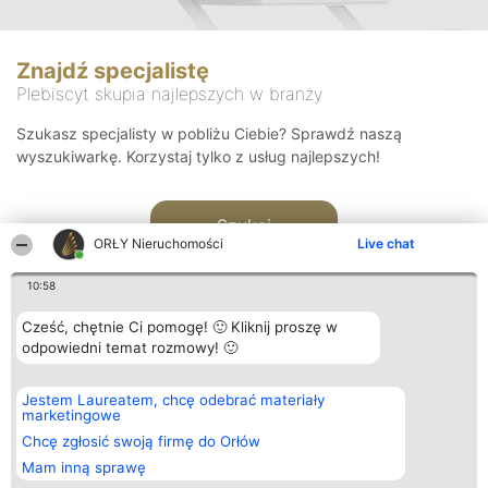
Znajdź specjalistę
Plebiscyt skupia najlepszych w branży
Szukasz specjalisty w pobliżu Ciebie? Sprawdź naszą
wyszukiwarkę. Korzystaj tylko z usług najlepszych!
Szukaj
ORŁY Nieruchomości
Live chat
10:58
Cześć, chętnie Ci pomogę! 🙂 Kliknij proszę w
odpowiedni temat rozmowy! 🙂
Organizator plebiscytu
Plebiscyt
Kontakt
Jestem Laureatem, chcę odebrać materiały
Bright Side Solutions sp. z o.
Laureaci
Kontakt
marketingowe
o. sp. k.
Lista
ul. Ruska 22
wszystkich
Chcę zgłosić swoją firmę do Orłów
Wrocław 50-079
Laureatów
Mam inną sprawę
KRS 0000749100 | Regon
Zasady
381313360 | NIP 8943132676
Regulamin