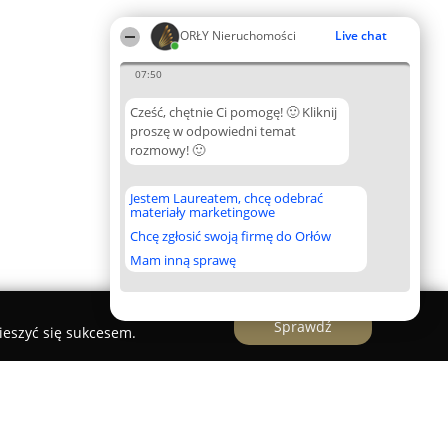
ORŁY Nieruchomości
Live chat
07:50
Cześć, chętnie Ci pomogę! 🙂 Kliknij
proszę w odpowiedni temat
rozmowy! 🙂
Jestem Laureatem, chcę odebrać
materiały marketingowe
Chcę zgłosić swoją firmę do Orłów
Mam inną sprawę
Sprawdź
ieszyć się sukcesem.