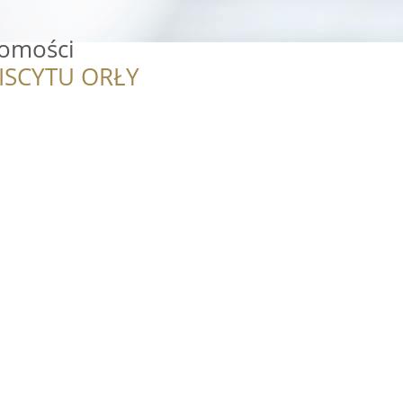
homości
ISCYTU ORŁY