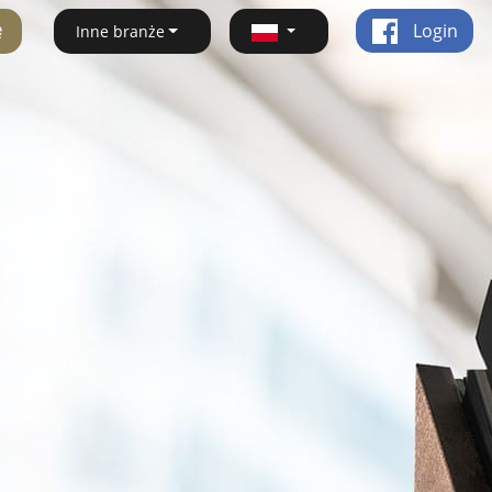
ę
Login
Inne branże