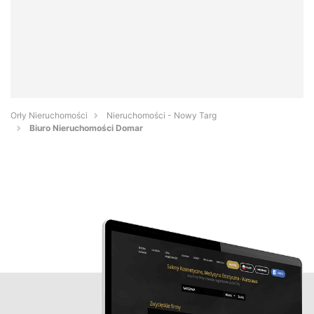
Orły Nieruchomości
Nieruchomości - Nowy Targ
Biuro Nieruchomości Domar