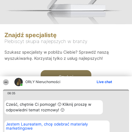
Znajdź specjalistę
Plebiscyt skupia najlepszych w branży
Szukasz specjalisty w pobliżu Ciebie? Sprawdź naszą
wyszukiwarkę. Korzystaj tylko z usług najlepszych!
Szukaj
ORŁY Nieruchomości
Live chat
06:35
Cześć, chętnie Ci pomogę! 🙂 Kliknij proszę w
odpowiedni temat rozmowy! 🙂
Organizator plebiscytu
Plebiscyt
Kontakt
Jestem Laureatem, chcę odebrać materiały
Bright Side Solutions sp. z o.
Laureaci
Kontakt
marketingowe
o. sp. k.
Lista