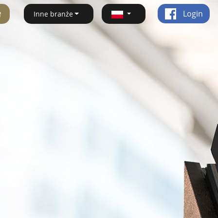
ę
Login
Inne branże