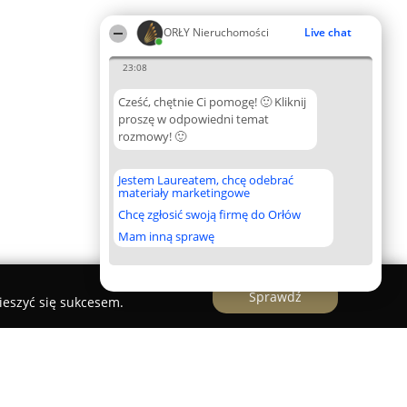
ORŁY Nieruchomości
Live chat
23:08
Cześć, chętnie Ci pomogę! 🙂 Kliknij
proszę w odpowiedni temat
rozmowy! 🙂
Jestem Laureatem, chcę odebrać
materiały marketingowe
Chcę zgłosić swoją firmę do Orłów
Mam inną sprawę
Sprawdź
ieszyć się sukcesem.