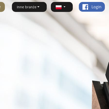
ę
Login
Inne branże