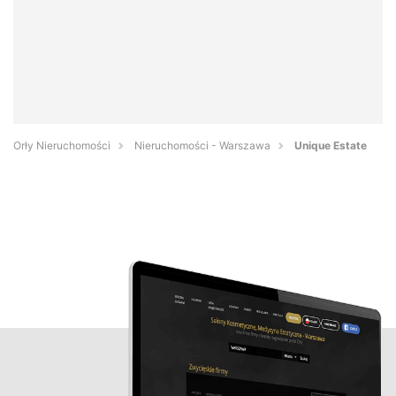
Orły Nieruchomości
Nieruchomości - Warszawa
Unique Estate