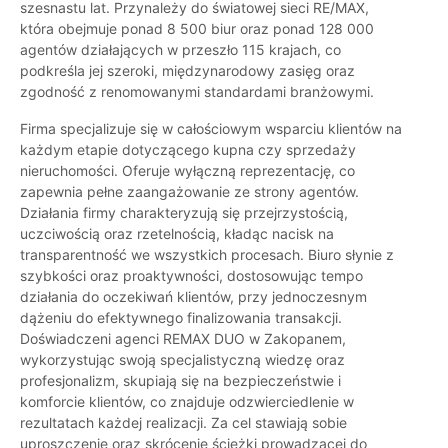
szesnastu lat. Przynależy do światowej sieci RE/MAX,
która obejmuje ponad 8 500 biur oraz ponad 128 000
agentów działających w przeszło 115 krajach, co
podkreśla jej szeroki, międzynarodowy zasięg oraz
zgodność z renomowanymi standardami branżowymi.
Firma specjalizuje się w całościowym wsparciu klientów na
każdym etapie dotyczącego kupna czy sprzedaży
nieruchomości. Oferuje wyłączną reprezentację, co
zapewnia pełne zaangażowanie ze strony agentów.
Działania firmy charakteryzują się przejrzystością,
uczciwością oraz rzetelnością, kładąc nacisk na
transparentność we wszystkich procesach. Biuro słynie z
szybkości oraz proaktywności, dostosowując tempo
działania do oczekiwań klientów, przy jednoczesnym
dążeniu do efektywnego finalizowania transakcji.
Doświadczeni agenci REMAX DUO w Zakopanem,
wykorzystując swoją specjalistyczną wiedzę oraz
profesjonalizm, skupiają się na bezpieczeństwie i
komforcie klientów, co znajduje odzwierciedlenie w
rezultatach każdej realizacji. Za cel stawiają sobie
uproszczenie oraz skrócenie ścieżki prowadzącej do