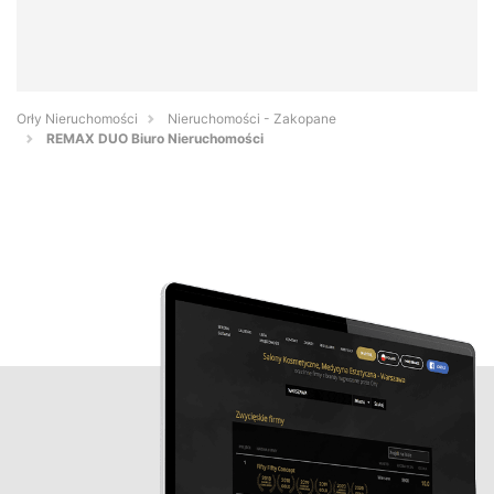
Orły Nieruchomości
Nieruchomości - Zakopane
REMAX DUO Biuro Nieruchomości