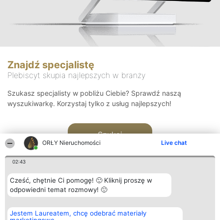
Znajdź specjalistę
Plebiscyt skupia najlepszych w branży
Szukasz specjalisty w pobliżu Ciebie? Sprawdź naszą
wyszukiwarkę. Korzystaj tylko z usług najlepszych!
Szukaj
ORŁY Nieruchomości
Live chat
02:43
Cześć, chętnie Ci pomogę! 🙂 Kliknij proszę w
odpowiedni temat rozmowy! 🙂
Organizator plebiscytu
Plebiscyt
Kontakt
Jestem Laureatem, chcę odebrać materiały
Bright Side Solutions sp. z o.
Laureaci
Kontakt