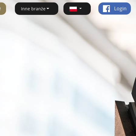
ę
Login
Inne branże