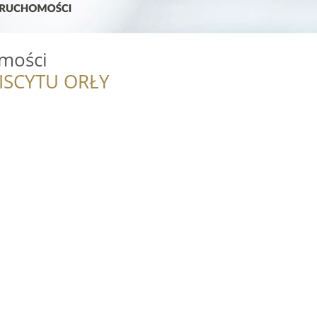
mości
ISCYTU ORŁY