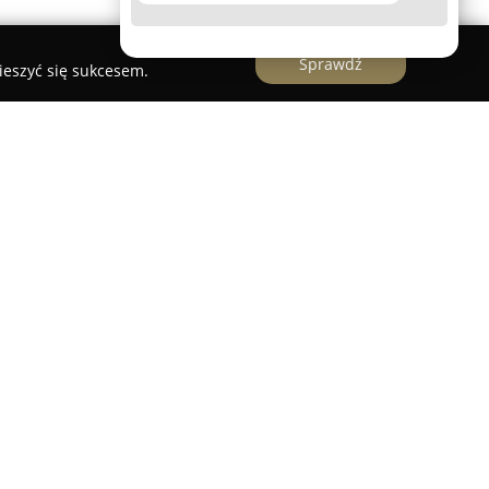
Sprawdź
ieszyć się sukcesem.
o działające na kieleckim rynku nieruchomości,
ej 29/2. Przedsiębiorstwo zajmuje się
 dotyczących kupna, sprzedaży oraz wynajmu
ali użytkowych. Dzięki długoletniemu
 znajomości lokalnych realiów, X-Dom
om wsparcie na każdym etapie obsługi, dbając o
 oraz bezpieczeństwo realizowanych usług.
m dostosowanym do indywidualnych potrzeb