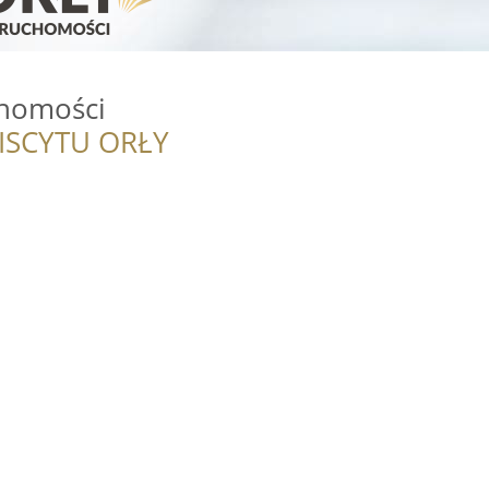
homości
ISCYTU ORŁY