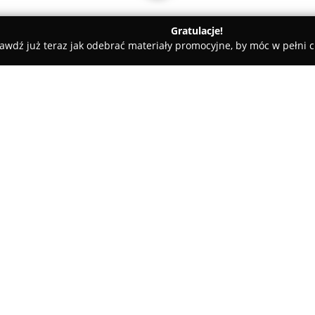
Gratulacje!
awdź już teraz jak odebrać materiały promocyjne, by móc w pełni c
X-DOM Nieruchomości
O firmie:
X-Dom Nieruchomości
to biur
usytuowane przy ul. Warszawski
całościową obsługą transakcji
mieszkań, domów, działek i lok
Pokaż więcej >>
doświadczeniu oraz gruntownej
Nieruchomości zapewnia klient
wysoki poziom profesjonalizmu
Firma wyróżnia się podejście