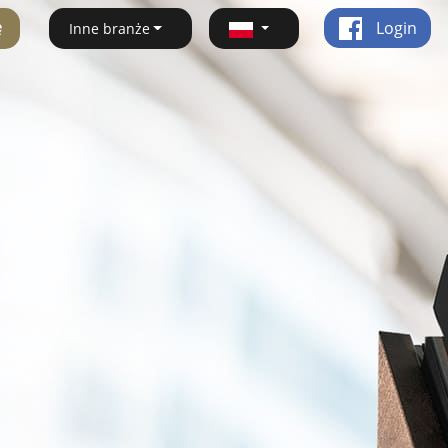
ę
Login
Inne branże