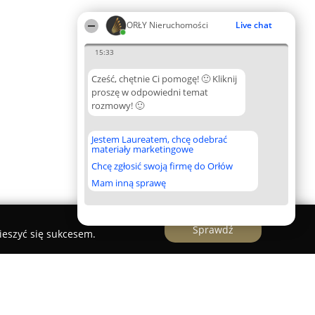
ORŁY Nieruchomości
Live chat
15:33
Cześć, chętnie Ci pomogę! 🙂 Kliknij
proszę w odpowiedni temat
rozmowy! 🙂
Jestem Laureatem, chcę odebrać
materiały marketingowe
Chcę zgłosić swoją firmę do Orłów
Mam inną sprawę
Sprawdź
ieszyć się sukcesem.