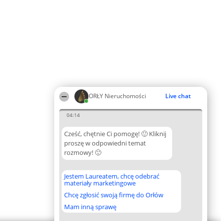
ORŁY Nieruchomości
Live chat
04:14
Cześć, chętnie Ci pomogę! 🙂 Kliknij
proszę w odpowiedni temat
rozmowy! 🙂
Jestem Laureatem, chcę odebrać
materiały marketingowe
Chcę zgłosić swoją firmę do Orłów
Mam inną sprawę