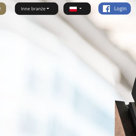
ę
Login
Inne branże