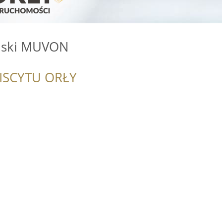
ński MUVON
i
ISCYTU ORŁY