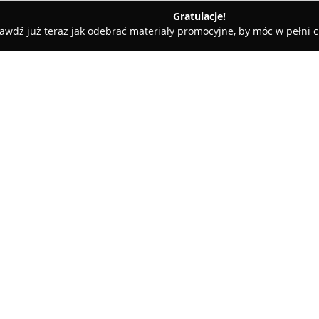
Gratulacje!
awdź już teraz jak odebrać materiały promocyjne, by móc w pełni c
arcin Kobyliński MUVON nieruchomości
mości
O firmie:
MUVON Nieruchomości
to prz
nieruchomości, funkcjonujące n
mieści się w Łodzi, a zakres je
różnych rodzajów nieruchomośc
Pokaż więcej >>
oraz projektów deweloperskich.
kraju, oferując kompleksowe ws
Zespół specjalistów prowadzi k
zapewniając profesjonalizm i 
wdraża strategię sprzedaży wyk