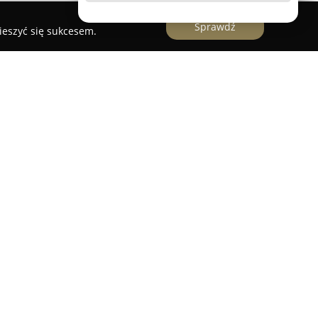
Sprawdź
ieszyć się sukcesem.
edsiębiorstwo specjalizujące się w branży
a polskim rynku od 2015 roku. Centrala firmy
j działalności obejmuje sprzedaż oraz zakup
i, w tym mieszkań, domów, kamienic, działek
 Firma obsługuje klientów na terenie całego
parcie na każdym etapie transakcji.
lientów przez proces sprzedaży lub zakupu,
rzetelną komunikację.
MUVON Nieruchomości
raczającą poza typowe działania, wykorzystując