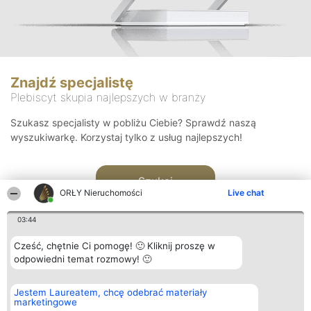
Znajdź specjalistę
Plebiscyt skupia najlepszych w branży
Szukasz specjalisty w pobliżu Ciebie? Sprawdź naszą
wyszukiwarkę. Korzystaj tylko z usług najlepszych!
Szukaj
ORŁY Nieruchomości
Live chat
03:44
Cześć, chętnie Ci pomogę! 🙂 Kliknij proszę w
odpowiedni temat rozmowy! 🙂
Organizator plebiscytu
Plebiscyt
Kontakt
Jestem Laureatem, chcę odebrać materiały
Bright Side Solutions sp. z o.
Laureaci
Kontakt
marketingowe
o. sp. k.
Lista