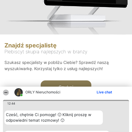
Znajdź specjalistę
Plebiscyt skupia najlepszych w branży
Szukasz specjalisty w pobliżu Ciebie? Sprawdź naszą
wyszukiwarkę. Korzystaj tylko z usług najlepszych!
Szukaj
ORŁY Nieruchomości
Live chat
12:44
Cześć, chętnie Ci pomogę! 🙂 Kliknij proszę w
odpowiedni temat rozmowy! 🙂
Organizator plebiscytu
Plebiscyt
Kontakt