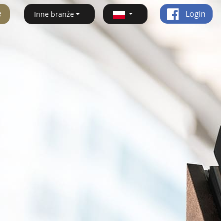
ę
Login
Inne branże