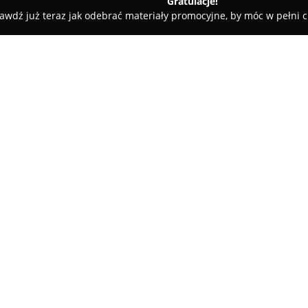
Gratulacje!
awdź już teraz jak odebrać materiały promocyjne, by móc w pełni c
Warszawski Agent Nieruchomości
O firmie:
Warszawski Agent Nieruchom
funkcjonująca na rynku nieruc
kompleksową obsługą transakc
mieszkań, domów oraz działek.
Pokaż więcej >>
zapewnia wsparcie profesjonaln
bezpieczeństwo oraz skutecznoś
Firma charakteryzuje się odpowi
priorytetowo traktując dostoso
korzystających z jej usług. Dzi
praktyce, Warszawski Agent N