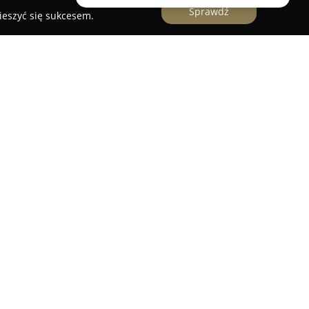
Sprawdź
ieszyć się sukcesem.
ości
to firma z wieloletnim doświadczeniem,
homości w Warszawie, która zajmuje się
ji związanych z kupnem, sprzedażą i wynajmem
 Zespół wyszkolonych, certyfikowanych ekspertów
e na każdym etapie transakcji, kładąc nacisk na
ć działań na korzyść klienta.
edzialnością, uczciwością i rzetelnością,
wanie oferty do potrzeb i oczekiwań osób
ęki gruntownej wiedzy o rynku i wieloletniej
ieruchomości przeprowadza klientów przez