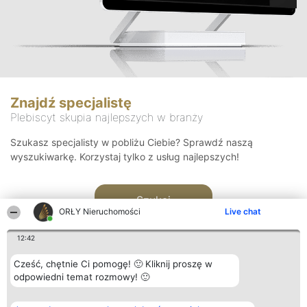
Znajdź specjalistę
Plebiscyt skupia najlepszych w branży
Szukasz specjalisty w pobliżu Ciebie? Sprawdź naszą
wyszukiwarkę. Korzystaj tylko z usług najlepszych!
Szukaj
ORŁY Nieruchomości
Live chat
12:42
Cześć, chętnie Ci pomogę! 🙂 Kliknij proszę w
odpowiedni temat rozmowy! 🙂
Organizator plebiscytu
Plebiscyt
Kontakt