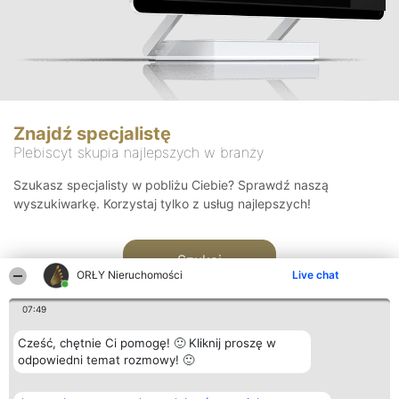
Znajdź specjalistę
Plebiscyt skupia najlepszych w branży
Szukasz specjalisty w pobliżu Ciebie? Sprawdź naszą
wyszukiwarkę. Korzystaj tylko z usług najlepszych!
Szukaj
ORŁY Nieruchomości
Live chat
07:49
Cześć, chętnie Ci pomogę! 🙂 Kliknij proszę w
odpowiedni temat rozmowy! 🙂
Organizator plebiscytu
Plebiscyt
Kontakt