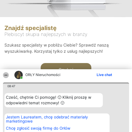
Znajdź specjalistę
Plebiscyt skupia najlepszych w branży
Szukasz specjalisty w pobliżu Ciebie? Sprawdź naszą
wyszukiwarkę. Korzystaj tylko z usług najlepszych!
Szukaj
ORŁY Nieruchomości
Live chat
08:47
Cześć, chętnie Ci pomogę! 🙂 Kliknij proszę w
odpowiedni temat rozmowy! 🙂
Organizator plebiscytu
Plebiscyt
Kontakt
Jestem Laureatem, chcę odebrać materiały
Bright Side Solutions sp. z o.
Laureaci
Kontakt
marketingowe
o. sp. k.
Lista
ul. Ruska 22
wszystkich
Chcę zgłosić swoją firmę do Orłów
Wrocław 50-079
Laureatów