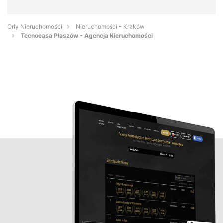
Orły Nieruchomości
Nieruchomości - Kraków
Tecnocasa Płaszów - Agencja Nieruchomości