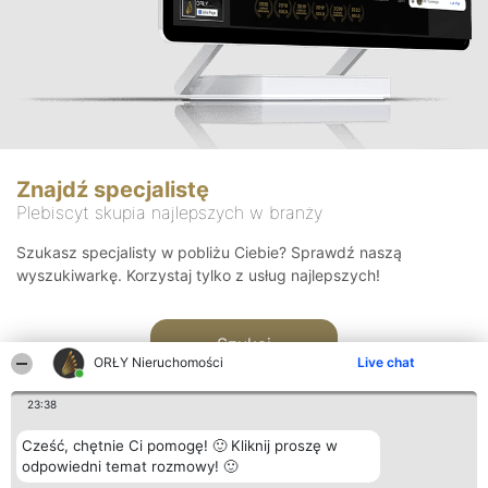
Znajdź specjalistę
Plebiscyt skupia najlepszych w branży
Szukasz specjalisty w pobliżu Ciebie? Sprawdź naszą
wyszukiwarkę. Korzystaj tylko z usług najlepszych!
Szukaj
ORŁY Nieruchomości
Live chat
23:38
Cześć, chętnie Ci pomogę! 🙂 Kliknij proszę w
odpowiedni temat rozmowy! 🙂