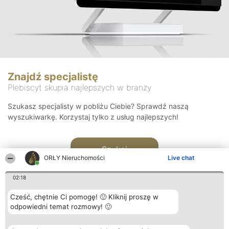
Znajdź specjalistę
Plebiscyt skupia najlepszych w branży
Szukasz specjalisty w pobliżu Ciebie? Sprawdź naszą
wyszukiwarkę. Korzystaj tylko z usług najlepszych!
Szukaj
ORŁY Nieruchomości
Live chat
02:18
Cześć, chętnie Ci pomogę! 🙂 Kliknij proszę w
odpowiedni temat rozmowy! 🙂
Organizator plebiscytu
Plebiscyt
Kontakt