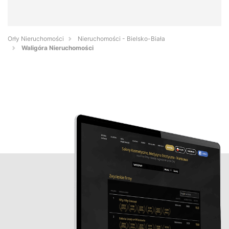
Orły Nieruchomości
Nieruchomości - Bielsko-Biała
Waligóra Nieruchomości