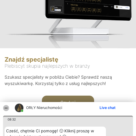
Znajdź specjalistę
Plebiscyt skupia najlepszych w branży
Szukasz specjalisty w pobliżu Ciebie? Sprawdź naszą
wyszukiwarkę. Korzystaj tylko z usług najlepszych!
Szukaj
ORŁY Nieruchomości
Live chat
08:32
Cześć, chętnie Ci pomogę! 🙂 Kliknij proszę w