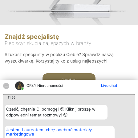
Znajdź specjalistę
Plebiscyt skupia najlepszych w branży
Szukasz specjalisty w pobliżu Ciebie? Sprawdź naszą
wyszukiwarkę. Korzystaj tylko z usług najlepszych!
Szukaj
ORŁY Nieruchomości
Live chat
11:56
Cześć, chętnie Ci pomogę! 🙂 Kliknij proszę w
odpowiedni temat rozmowy! 🙂
Organizator plebiscytu
Plebiscyt
Kontakt
Jestem Laureatem, chcę odebrać materiały
Bright Side Solutions sp. z o.
Laureaci
Kontakt
marketingowe
o. sp. k.
Lista