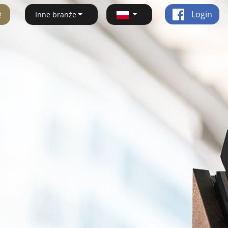
ę
Login
Inne branże