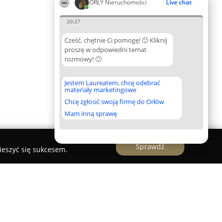
ORŁY Nieruchomości
Live chat
20:27
Cześć, chętnie Ci pomogę! 🙂 Kliknij
proszę w odpowiedni temat
rozmowy! 🙂
Jestem Laureatem, chcę odebrać
materiały marketingowe
Chcę zgłosić swoją firmę do Orłów
Mam inną sprawę
Sprawdź
ieszyć się sukcesem.