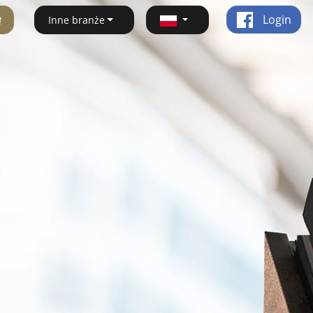
ę
Login
Inne branże