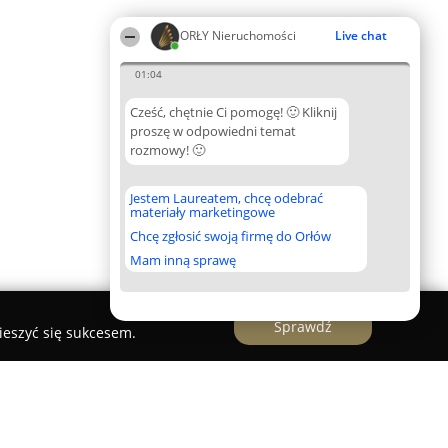
ORŁY Nieruchomości
Live chat
01:04
Cześć, chętnie Ci pomogę! 🙂 Kliknij
proszę w odpowiedni temat
rozmowy! 🙂
Jestem Laureatem, chcę odebrać
materiały marketingowe
Chcę zgłosić swoją firmę do Orłów
Mam inną sprawę
Sprawdź
ieszyć się sukcesem.