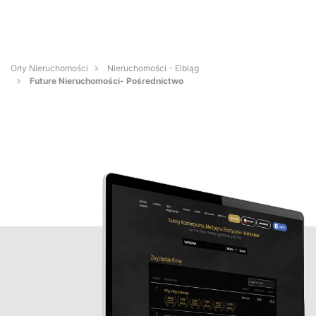
Orły Nieruchomości
Nieruchomości - Elbląg
Future Nieruchomości- Pośrednictwo