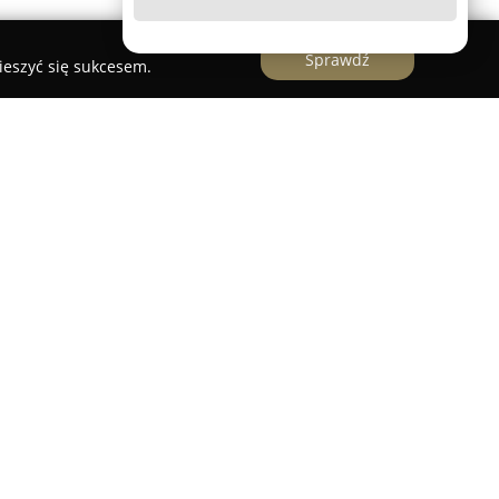
Sprawdź
ieszyć się sukcesem.
 zlokalizowane przy ulicy Szerokiej 5/5 w
rygodny podmiot w branży nieruchomości, oferując
cych kupno, sprzedaż oraz wynajem różnego
i firmy znajdują się mieszkania, domy, działki
komercyjne, powierzchnie biurowe, hale i
posiada wieloletnie doświadczenie na rynku
oferowanie fachowego doradztwa i stałego