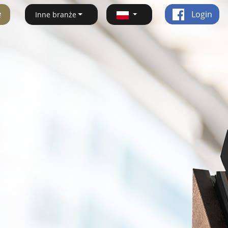
ę
Login
Inne branże