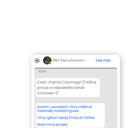
ORŁY Nieruchomości
Live chat
02:56
Cześć, chętnie Ci pomogę! 🙂 Kliknij
proszę w odpowiedni temat
rozmowy! 🙂
Jestem Laureatem, chcę odebrać
materiały marketingowe
Chcę zgłosić swoją firmę do Orłów
Mam inną sprawę