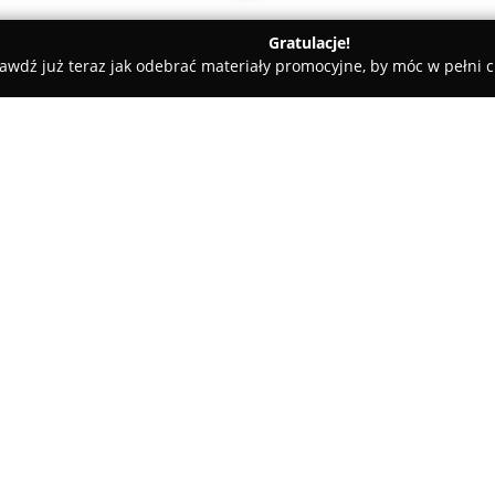
Gratulacje!
awdź już teraz jak odebrać materiały promocyjne, by móc w pełni c
w
Perfekt Nieruchomości
O firmie:
Biuro
Perfekt Nieruchomości
,
Inowrocławiu, działa jako wia
szeroki zakres usług obejmują
rodzaju lokali. Wśród propozycj
Pokaż więcej >>
budowlane, jak również lokale 
magazyny.
Zespół Perfekt Nieruchomości 
lokalnym, co przekłada się na 