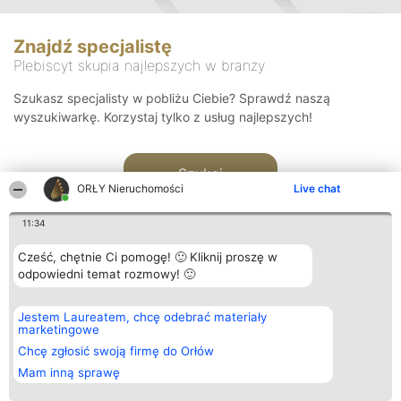
Znajdź specjalistę
Plebiscyt skupia najlepszych w branży
Szukasz specjalisty w pobliżu Ciebie? Sprawdź naszą
wyszukiwarkę. Korzystaj tylko z usług najlepszych!
Szukaj
ORŁY Nieruchomości
Live chat
11:34
Cześć, chętnie Ci pomogę! 🙂 Kliknij proszę w
odpowiedni temat rozmowy! 🙂
Organizator plebiscytu
Plebiscyt
Kontakt
Jestem Laureatem, chcę odebrać materiały
Bright Side Solutions sp. z o.
Laureaci
Kontakt
marketingowe
o. sp. k.
Lista
ul. Ruska 22
wszystkich
Chcę zgłosić swoją firmę do Orłów
Wrocław 50-079
Laureatów
Mam inną sprawę
KRS 0000749100 | Regon
Zasady
381313360 | NIP 8943132676
Regulamin
+48 508 492 400
Polityka