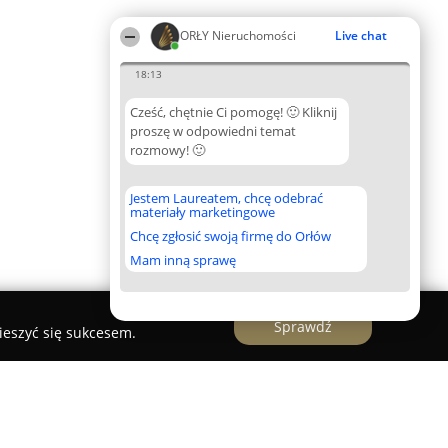
ORŁY Nieruchomości
Live chat
18:13
Cześć, chętnie Ci pomogę! 🙂 Kliknij
proszę w odpowiedni temat
rozmowy! 🙂
Jestem Laureatem, chcę odebrać
materiały marketingowe
Chcę zgłosić swoją firmę do Orłów
Mam inną sprawę
Sprawdź
ieszyć się sukcesem.