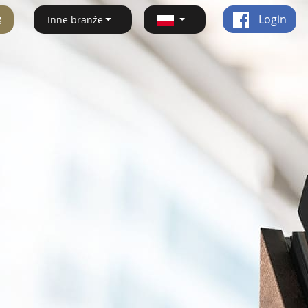
ę
Login
Inne branże