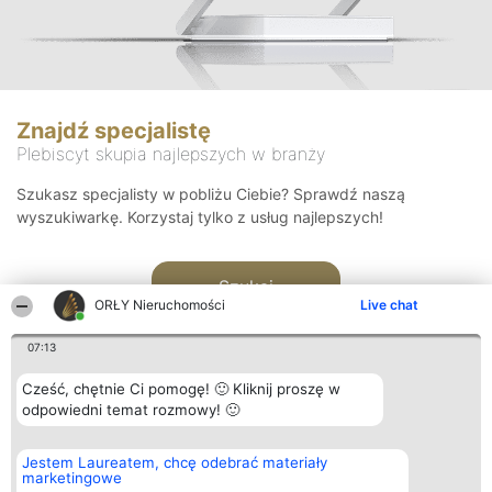
Znajdź specjalistę
Plebiscyt skupia najlepszych w branży
Szukasz specjalisty w pobliżu Ciebie? Sprawdź naszą
wyszukiwarkę. Korzystaj tylko z usług najlepszych!
Szukaj
ORŁY Nieruchomości
Live chat
07:13
Cześć, chętnie Ci pomogę! 🙂 Kliknij proszę w
odpowiedni temat rozmowy! 🙂
Organizator plebiscytu
Plebiscyt
Kontakt
Jestem Laureatem, chcę odebrać materiały
Bright Side Solutions sp. z o.
Laureaci
Kontakt
marketingowe
o. sp. k.
Lista