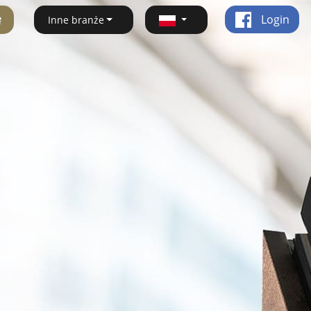
ę
Login
Inne branże