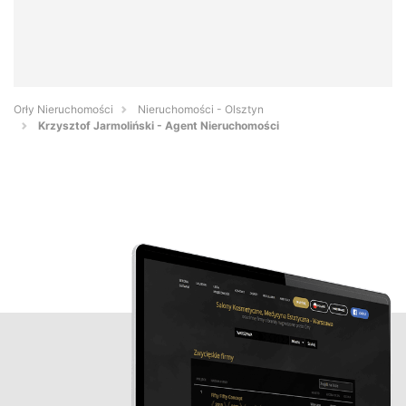
Orły Nieruchomości
Nieruchomości - Olsztyn
Krzysztof Jarmoliński - Agent Nieruchomości