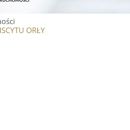
ści
ISCYTU ORŁY