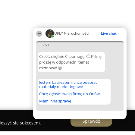
ORŁY Nieruchomości
Live chat
07:53
Cześć, chętnie Ci pomogę! 🙂 Kliknij
proszę w odpowiedni temat
rozmowy! 🙂
Jestem Laureatem, chcę odebrać
materiały marketingowe
Chcę zgłosić swoją firmę do Orłów
Mam inną sprawę
Sprawdź
ieszyć się sukcesem.