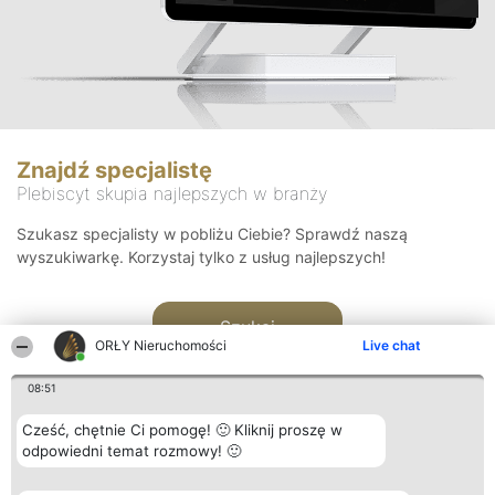
Znajdź specjalistę
Plebiscyt skupia najlepszych w branży
Szukasz specjalisty w pobliżu Ciebie? Sprawdź naszą
wyszukiwarkę. Korzystaj tylko z usług najlepszych!
Szukaj
ORŁY Nieruchomości
Live chat
08:51
Cześć, chętnie Ci pomogę! 🙂 Kliknij proszę w
odpowiedni temat rozmowy! 🙂
Organizator plebiscytu
Plebiscyt
Kontakt