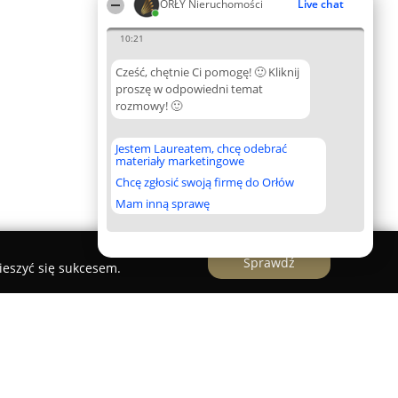
ORŁY Nieruchomości
Live chat
10:21
Cześć, chętnie Ci pomogę! 🙂 Kliknij
proszę w odpowiedni temat
rozmowy! 🙂
Jestem Laureatem, chcę odebrać
materiały marketingowe
Chcę zgłosić swoją firmę do Orłów
Mam inną sprawę
Sprawdź
ieszyć się sukcesem.