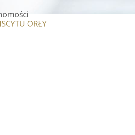
homości
ISCYTU ORŁY