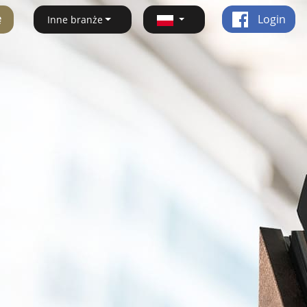
ę
Login
Inne branże