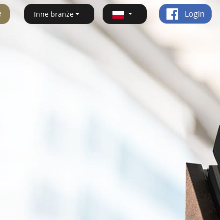
ę
Login
Inne branże