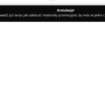
Gratulacje!
awdź już teraz jak odebrać materiały promocyjne, by móc w pełni c
Muskat & Wicher Nieruchomości
O firmie:
Muskat & Wicher Nieruchomo
na rynku trójmiejskim od 2000 
obrotem nieruchomościami. Prz
jak i wynajmem mieszkań, domów
Pokaż więcej >>
dogłębna znajomość lokalnego r
obsługi klienta. Pracownicy fi
zawodową oraz zaangażowanie, 
osoby, uwzględniając jej oczek