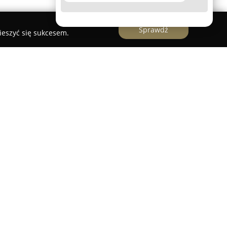
Sprawdź
ieszyć się sukcesem.
ści
to uznana agencja nieruchomości działająca
roku, oferująca szeroki zakres usług związanych z
edsiębiorstwo zajmuje się zarówno sprzedażą,
, działek oraz lokali komercyjnych. Cechuje je
ynku oraz rzetelne i całościowe podejście do
rmy posiadają duże doświadczenie, wykazują etykę
indywidualizując podejście do potrzeb każdej
iwania.