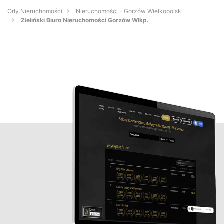
Orły Nieruchomości
Nieruchomości - Gorzów Wielkopolski
Zieliński Biuro Nieruchomości Gorzów Wlkp.