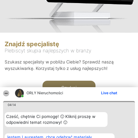
Znajdź specjalistę
Plebiscyt skupia najlepszych w branży
Szukasz specjalisty w pobliżu Ciebie? Sprawdź naszą
wyszukiwarkę. Korzystaj tylko z usług najlepszych!
Szukaj
ORŁY Nieruchomości
Live chat
04:14
Cześć, chętnie Ci pomogę! 🙂 Kliknij proszę w
odpowiedni temat rozmowy! 🙂
Organizator plebiscytu
Plebiscyt
Kontakt
Jestem Laureatem, chcę odebrać materiały
Bright Side Solutions sp. z o.
Laureaci
Kontakt