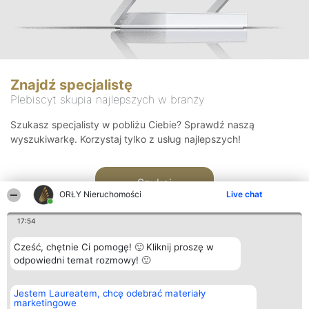
Znajdź specjalistę
Plebiscyt skupia najlepszych w branży
Szukasz specjalisty w pobliżu Ciebie? Sprawdź naszą
wyszukiwarkę. Korzystaj tylko z usług najlepszych!
Szukaj
ORŁY Nieruchomości
Live chat
17:54
Cześć, chętnie Ci pomogę! 🙂 Kliknij proszę w
odpowiedni temat rozmowy! 🙂
Organizator plebiscytu
Plebiscyt
Kontakt
Jestem Laureatem, chcę odebrać materiały
Bright Side Solutions sp. z o.
Laureaci
Kontakt
marketingowe
o. sp. k.
Lista